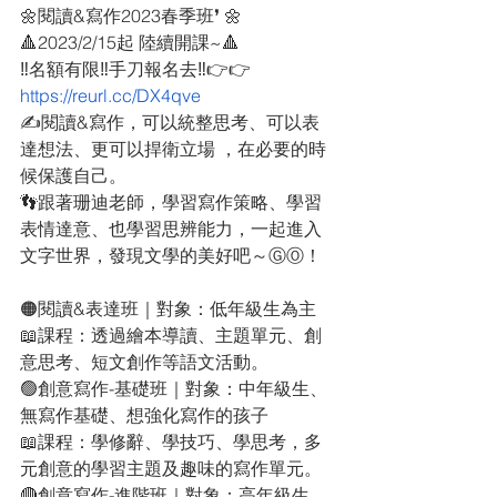
🌼閱讀&寫作2023春季班❜ 🌼
🔺2023/2/15起 陸續開課~🔺
‼名額有限‼手刀報名去‼👉👉
https://reurl.cc/DX4qve
✍️閱讀&寫作，可以統整思考、可以表
達想法、更可以捍衛立場 ，在必要的時
候保護自己。
👣跟著珊迪老師，學習寫作策略、學習
表情達意、也學習思辨能力，一起進入
文字世界，發現文學的美好吧～ⒼⓄ！
🟠閱讀&表達班｜對象：低年級生為主
📖課程：透過繪本導讀、主題單元、創
意思考、短文創作等語文活動。
🟢創意寫作-基礎班｜對象：中年級生、
無寫作基礎、想強化寫作的孩子
📖課程：學修辭、學技巧、學思考，多
元創意的學習主題及趣味的寫作單元。
🔴創意寫作-進階班｜對象：高年級生、