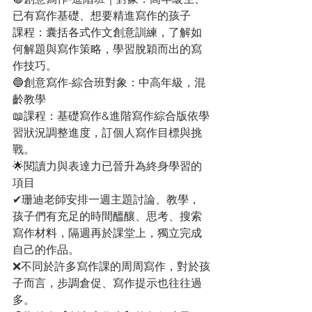
已有寫作基礎、想要精進寫作的孩子
課程：囊括各式作文創意訓練，了解如
何解題與寫作策略，學習脫穎而出的寫
作技巧。
🔵創意寫作-綜合班對象：中高年級，混
齡教學
📖課程：基礎寫作&進階寫作綜合版依學
習狀況調整進度，訂個人寫作目標與挑
戰。
🌟閱讀力與表達力已晉升為終身學習的
項目
✔珊迪老師安排一週主題討論、教學，
孩子們有充足的時間醞釀、思考、搜索
寫作材料，隔週再於課堂上，獨立完成
自己的作品。
❌不同於許多寫作課的周周寫作，對於孩
子而言，步調倉促、寫作提示也往往過
多。