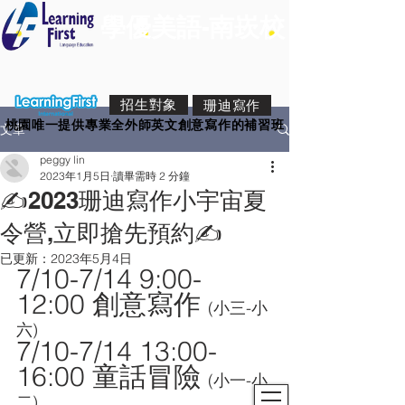
學優美語-南崁校
招生對象
珊迪寫作
桃園唯一提供專業全外師英文創意寫作的補習班
文章
peggy lin
2023年1月5日
讀畢需時 2 分鐘
✍️2023珊迪寫作小宇宙夏
令營,立即搶先預約✍️
已更新：
2023年5月4日
7/10-7/14 9:00-
12:00 創意寫作 
(小三-小
六)
7/10-7/14 13:00-
16:00 童話冒險 
(小一-小
二)