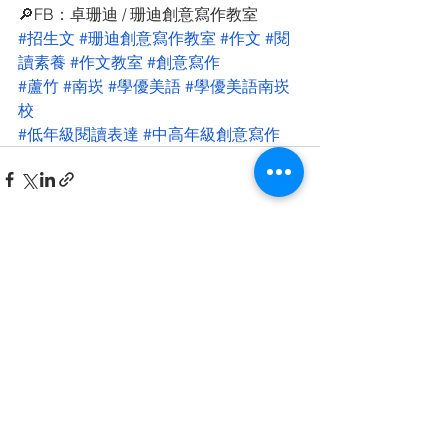
🔎FB：卓珊迪 / 珊迪創意寫作教室
#招生文
#珊迪創意寫作教室
#作文
#閱
讀素養
#作文教室
#創意寫作
#蘆竹
#南崁
#學優美語
#學優美語南崁
校
#低年級閱讀表達
#中高年級創意寫作
查看全部
最新文章