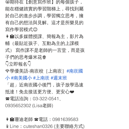
🤩期待在【創意寫作班】的每個孩子，
能在穩健踏實的學習階梯上，尋找到屬
於自己的進步步調，學習獨立思考，擁
有自己的想法與見解。這才是所樂見的
寫作學習模式😉
👩‍🏫以多媒體授課、簡報為主，影片為
輔（最貼近孩子、互動為主的上課模
式） 寫作課不是老師的一言堂，而是孩
子們的思考爆米花🍿
👇立即報名👇
🌹學優美語-南崁校［上南崁］
#南崁國
小
#南美國小
#上南崁
#週末班
「超」近南崁國小後門，孩子放學迅速
抵達！免去接送更方便、更安心❤️
☎電話洽詢：03-322-0541、
0935652302 (Lisa老師)
👩‍🏫珊迪老師 ☎電話：0981639583
📱Line：cuteshan0326 (主要聯絡方式)